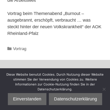
die Arbeitswelt“
Vortrag beim Themenabend „Burnout –
ausgebrannt, erschöpft, verbraucht … was
steckt hinter der neuen Volkskrankheit“ der AOK
Rheinland-Pfalz
Kategorien
Vortrag
Diese Website benutzt Cookies. Durch Nutzung dieser Website
stimmen Sie der Verwendung von Cookies zu. Weitere
Informationen zur Cookie-Nutzung finden Sie in der
Datenschutzerklärung.
Einverstanden
Datenschutzerklärung