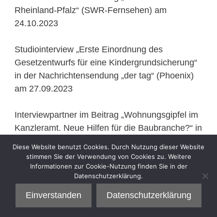
Rheinland-Pfalz“ (SWR-Fernsehen) am
24.10.2023
Studiointerview „Erste Einordnung des
Gesetzentwurfs für eine Kindergrundsicherung“
in der Nachrichtensendung „der tag“ (Phoenix)
am 27.09.2023
Interviewpartner im Beitrag „Wohnungsgipfel im
Kanzleramt. Neue Hilfen für die Baubranche?“ in
der Nachrichtensendung „ZDF Mittagsmagazin“
Diese Website benutzt Cookies. Durch Nutzung dieser Website
(ZDF) am 25.09.2023
stimmen Sie der Verwendung von Cookies zu. Weitere
Informationen zur Cookie-Nutzung finden Sie in der
Datenschutzerklärung.
Interview zum Thema „Kliniksterben in
Rheinland-Pfalz: Krankenhäuser im kalten
Einverstanden
Datenschutzerklärung
Strukturwandel“ (SWR 2) am 10.08.2023