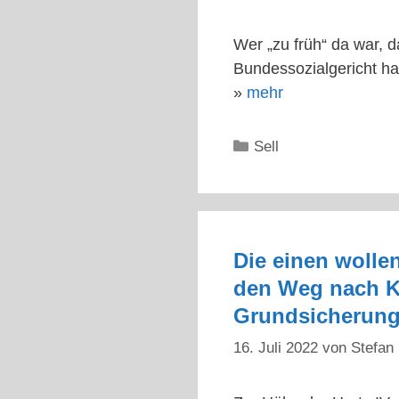
Wer „zu früh“ da war,
Bundessozialgericht h
»
mehr
Kategorien
Sell
Die einen wolle
den Weg nach Ka
Grundsicherun
16. Juli 2022
von
Stefan 