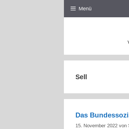
Zum
Menü
Inhalt
springen
Sell
Das Bundessozi
15. November 2022
von