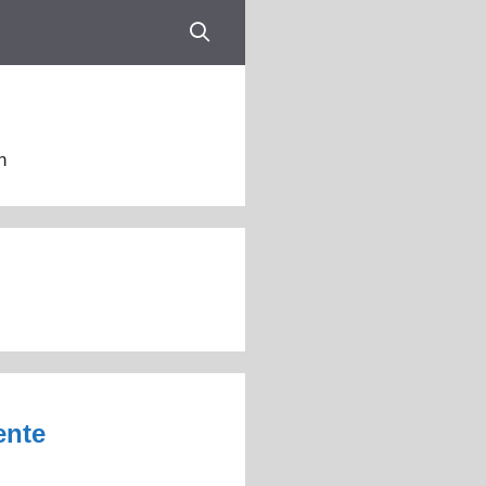
n
ente