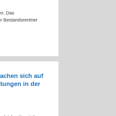
en. Das
ür Bestandsrentner
achen sich auf
tungen in der