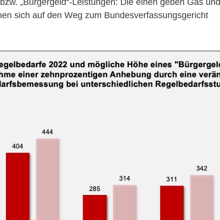
 bzw. „Bürgergeld“-Leistungen: Die einen geben Gas und 
en sich auf den Weg zum Bundesverfassungsgericht