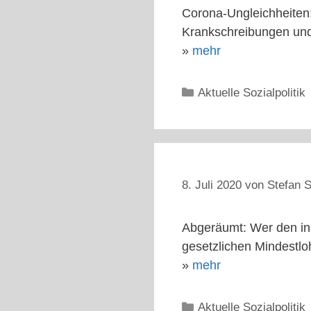
Corona-Ungleichheiten:
Krankschreibungen und
»
mehr
Kategorien
Aktuelle Sozialpolitik
8. Juli 2020
von
Stefan S
Abgeräumt: Wer den in
gesetzlichen Mindestlo
»
mehr
Kategorien
Aktuelle Sozialpolitik