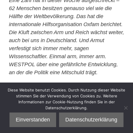
Eine Zahl hat in dieser Woche aufgeschreckt –
62 Menschen besitzen genauso viel wie die
Hälfte der Weltbevölkerung. Das hat die
internationale Hilfsorganisation Oxfam berichtet.
Die Kluft zwischen Arm und Reich wächst weiter,
auch bei uns in Deutschland. Und Armut
verfestigt sich immer mehr, sagen
Wissenschaftler. Einmal arm, immer arm.
WESTPOL über eine gefährliche Entwicklung,
an der die Politik eine Mitschuld trägt.
Kategorien
Diese Website benutzt Cookies. Durch Nutzung dieser Website
Sell
stimmen Sie der Verwendung von Cookies zu. Weitere
Informationen zur Cookie-Nutzung finden Sie in der
Datenschutzerklärung.
Einverstanden
Datenschutzerklärung