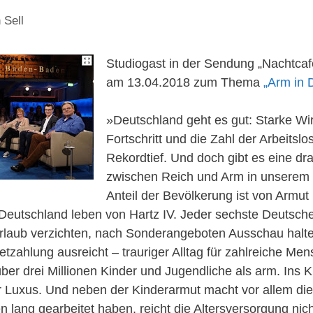
 Sell
Studiogast in der Sendung „Nachtca
am 13.04.2018 zum Thema
„Arm in 
»Deutschland geht es gut: Starke Wir
Fortschritt und die Zahl der Arbeitsl
Rekordtief. Und doch gibt es eine d
zwischen Reich und Arm in unserem 
Anteil der Bevölkerung ist von Armut
Deutschland leben von Hartz IV. Jeder sechste Deutsche 
rlaub verzichten, nach Sonderangeboten Ausschau halte
etzahlung ausreicht – trauriger Alltag für zahlreiche M
ber drei Millionen Kinder und Jugendliche als arm. Ins 
er Luxus. Und neben der Kinderarmut macht vor allem die 
n lang gearbeitet haben, reicht die Altersversorgung ni