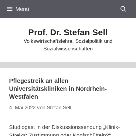
Zum
Menü
Inhalt
springen
Prof. Dr. Stefan Sell
Volkswirtschaftslehre, Sozialpolitik und
Sozialwissenschaften
Pflegestreik an allen
Universitätskliniken in Nordrhein-
Westfalen
4. Mai 2022
von
Stefan Sell
Studiogast in der Diskussionssendung „Klinik-
Streiks: Zustimmung oder Kopfschütteln?“