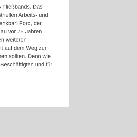
s Fließbands. Das
riellen Arbeits- und
nkbar! Ford, der
enau vor 75 Jahren
en weiteren
cht auf dem Weg zur
en sollten. Denn wie
 Beschäftigten und für