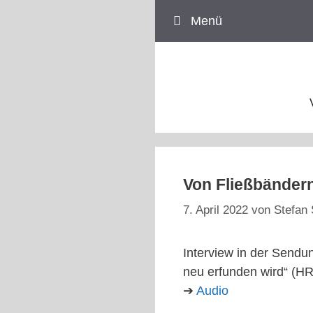
Zum
Menü
Inhalt
springen
Von Fließbändern
7. April 2022
von
Stefan 
Interview in der Sendu
neu erfunden wird“ (H
➔
Audio