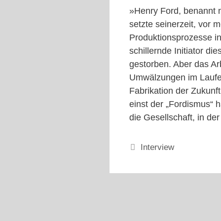
»Henry Ford, benannt n
setzte seinerzeit, vor 
Produktionsprozesse i
schillernde Initiator d
gestorben. Aber das Arb
Umwälzungen im Laufe d
Fabrikation der Zukunf
einst der „Fordismus“ h
die Gesellschaft, in der
Kategorien
Interview