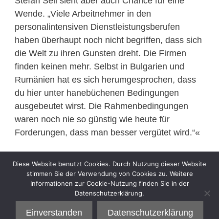
Stefan Sell sieht aber auch Chance für eine
Wende. „Viele Arbeitnehmer in den
personalintensiven Dienstleistungsberufen
haben überhaupt noch nicht begriffen, dass sich
die Welt zu ihren Gunsten dreht. Die Firmen
finden keinen mehr. Selbst in Bulgarien und
Rumänien hat es sich herumgesprochen, dass
du hier unter hanebüchenen Bedingungen
ausgebeutet wirst. Die Rahmenbedingungen
waren noch nie so günstig wie heute für
Forderungen, dass man besser vergütet wird.“«
(Quelle:
www.deutschlandfunkkultur.de/was-ist-
Diese Website benutzt Cookies. Durch Nutzung dieser Website
uns-arbeit-wert-100.html
)
stimmen Sie der Verwendung von Cookies zu. Weitere
Informationen zur Cookie-Nutzung finden Sie in der
Datenschutzerklärung.
Kategorien
Interview
Einverstanden
Datenschutzerklärung