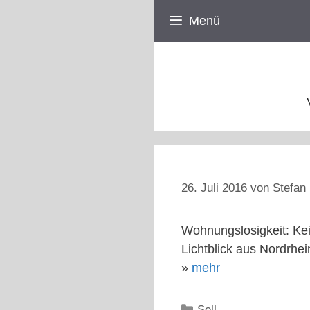
Zum
Menü
Inhalt
springen
26. Juli 2016
von
Stefan 
Wohnungslosigkeit: Kei
Lichtblick aus Nordrhei
»
mehr
Kategorien
Sell