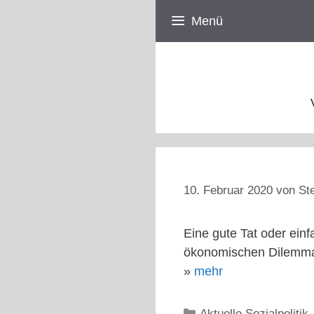
Zum
Menü
Inhalt
springen
10. Februar 2020
von
St
Eine gute Tat oder einf
ökonomischen Dilemma
»
mehr
Kategorien
Aktuelle Sozialpolitik