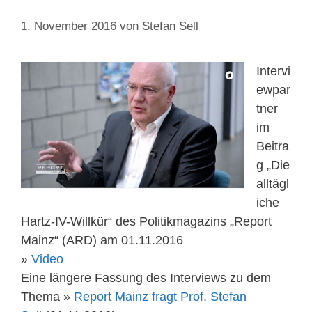
1. November 2016
von
Stefan Sell
Intervi
ewpar
tner
im
Beitra
g „Die
alltägl
iche
Hartz-IV-Willkür“ des Politikmagazins „Report
Mainz“ (ARD) am 01.11.2016
»
Video
Eine längere Fassung des Interviews zu dem
Thema »
Report Mainz fragt Prof. Stefan