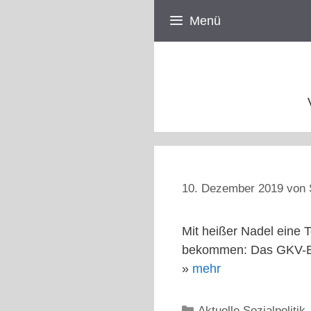
Zum
Menü
Inhalt
springen
10. Dezember 2019
von
Mit heißer Nadel eine T
bekommen: Das GKV-Bet
»
mehr
Kategorien
Aktuelle Sozialpolitik