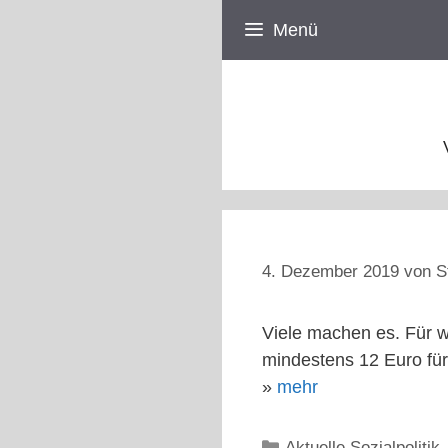
Zum
Menü
Inhalt
springen
4. Dezember 2019
von
S
Viele machen es. Für 
mindestens 12 Euro fü
»
mehr
Kategorien
Aktuelle Sozialpolitik