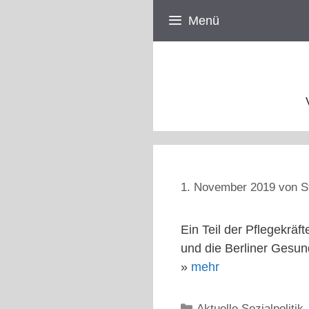
Zum
Menü
Inhalt
springen
1. November 2019
von
S
Ein Teil der Pflegekräft
und die Berliner Gesund
»
mehr
Kategorien
Aktuelle Sozialpolitik