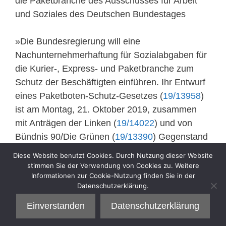
die Paketbranche des Ausschusses für Arbeit
und Soziales des Deutschen Bundestages
»Die Bundesregierung will eine
Nachunternehmerhaftung für Sozialabgaben für
die Kurier-, Express- und Paketbranche zum
Schutz der Beschäftigten einführen. Ihr Entwurf
eines Paketboten-Schutz-Gesetzes (
19/13958
)
ist am Montag, 21. Oktober 2019, zusammen
mit Anträgen der Linken (
19/14022
) und von
Bündnis 90/Die Grünen (
19/13390
) Gegenstand
einer
öffentlichen Anhörung
des Ausschusses
Diese Website benutzt Cookies. Durch Nutzung dieser Website
für Arbeit und Soziales.«
stimmen Sie der Verwendung von Cookies zu. Weitere
Informationen zur Cookie-Nutzung finden Sie in der
Datenschutzerklärung.
Kategorien
Vortrag
Einverstanden
Datenschutzerklärung