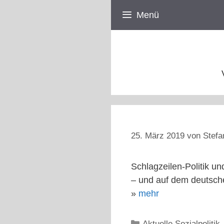
Zum
Menü
Inhalt
springen
25. März 2019
von
Stefa
Schlagzeilen-Politik u
– und auf dem deutsch
»
mehr
Kategorien
Aktuelle Sozialpolitik