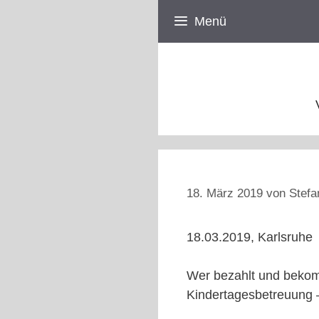
Zum
Menü
Inhalt
springen
18. März 2019
von
Stefa
18.03.2019, Karlsruhe
Wer bezahlt und bekom
Kindertagesbetreuung – 