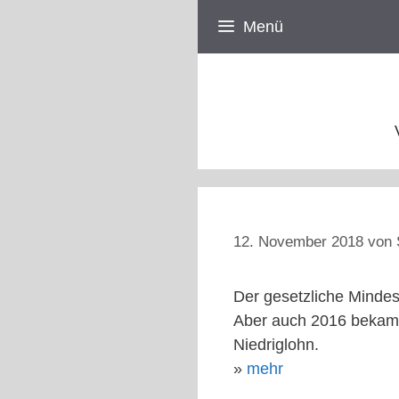
Zum
Menü
Inhalt
springen
12. November 2018
von
Der gesetzliche Minde
Aber auch 2016 bekam j
Niedriglohn.
»
mehr