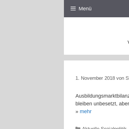
Zum
Menü
Inhalt
springen
1. November 2018
von
S
Ausbildungsmarktbilanz
bleiben unbesetzt, abe
»
mehr
Kategorien
Aktuelle Sozialpolitik