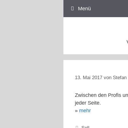
Zum
Menü
Inhalt
springen
13. Mai 2017
von
Stefan 
Zwischen den Profis un
jeder Seite.
»
mehr
Kategorien
Sell