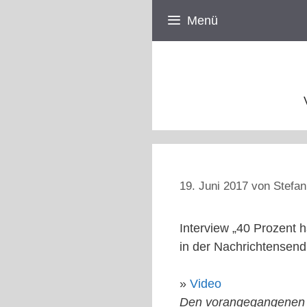
Zum
Menü
Inhalt
springen
19. Juni 2017
von
Stefan
Interview „40 Prozent 
in der Nachrichtensen
»
Video
Den vorangegangenen B