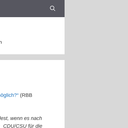
n
möglich?“
(RBB
dest, wenn es nach
on CDU/CSU für die