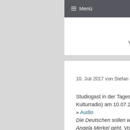
Zum
Menü
Inhalt
springen
10. Juli 2017
von
Stefan 
Studiogast in der Ta
Kulturradio) am 10.07.
»
Audio
Die Deutschen sollen w
Angela Merkel geht. V