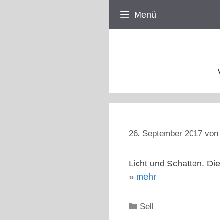
Zum
Menü
Inhalt
springen
26. September 2017
vo
Licht und Schatten. Di
»
mehr
Kategorien
Sell