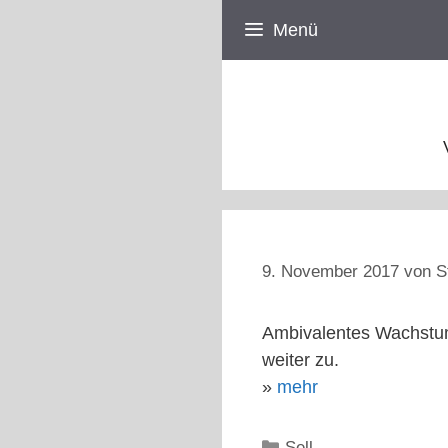
Zum
Menü
Inhalt
springen
9. November 2017
von
S
Ambivalentes Wachstum
weiter zu.
»
mehr
Kategorien
Sell