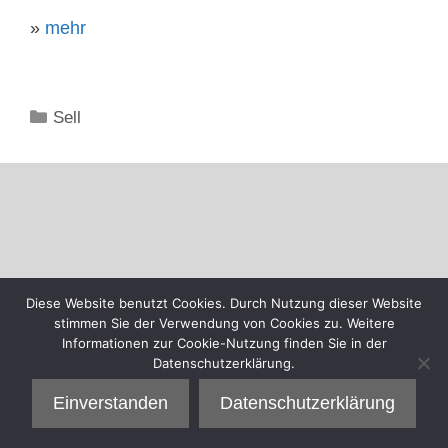
»
mehr
Kategorien
Sell
Diese Website benutzt Cookies. Durch Nutzung dieser Website
stimmen Sie der Verwendung von Cookies zu. Weitere
Informationen zur Cookie-Nutzung finden Sie in der
Datenschutzerklärung.
Einverstanden
Datenschutzerklärung