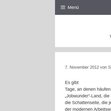
Zum
Menü
Inhalt
springen
7. November 2012
von
S
Es gibt
Tage, an denen häufen
„Jobwunder“-Land, die 
die Schattenseite, die 
der modernen Arbeitswel