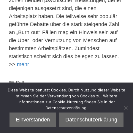
zunehmenden psychischen Belastungen, denen
diejenigen ausgesetzt sind, die einen
Arbeitsplatz haben. Die teilweise sehr populär
geführte Debatte über die stark steigende Zahl
an „Burn-out“-Fällen mag ein Hinweis sein auf
die Über- oder Vernutzung von Menschen auf
bestimmten Arbeitsplätzen. Zumindest
statistisch scheint sich dies belegen zu lassen.
>>
mehr
Kategorien
Sell
Diese Website benutzt Cookies. Durch Nutzung dieser Website
stimmen Sie der Verwendung von Cookies zu. Weitere
Informationen zur Cookie-Nutzung finden Sie in der
Datenschutzerklärung.
Einverstanden
Datenschutzerklärung