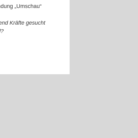
Sendung „Umschau“
gend Kräfte gesucht
d?