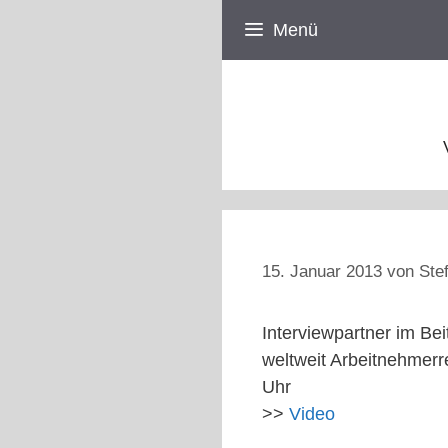
Zum
Menü
Inhalt
springen
15. Januar 2013
von
Ste
Interviewpartner im Bei
weltweit Arbeitnehmerr
Uhr
>>
Video