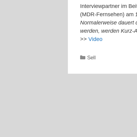
Interviewpartner im Be
(MDR-Fernsehen) am 15
Normalerweise dauert d
werden, werden Kurz-A
>>
Video
Kategorien
Sell