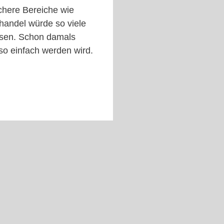
ichere Bereiche wie
lhandel würde so viele
üssen. Schon damals
so einfach werden wird.