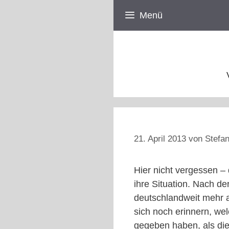
Zum
Menü
Inhalt
springen
21. April 2013
von
Stefan
Hier nicht vergessen –
ihre Situation. Nach d
deutschlandweit mehr a
sich noch erinnern, we
gegeben haben, als die 