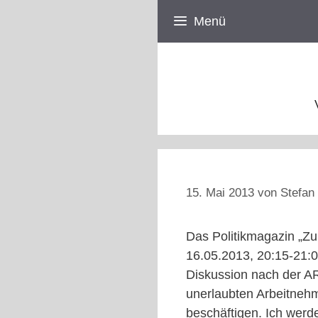
Zum
Menü
Inhalt
springen
15. Mai 2013
von
Stefan 
Das Politikmagazin „Z
16.05.2013, 20:15-21:
Diskussion nach der A
unerlaubten Arbeitne
beschäftigen. Ich werde