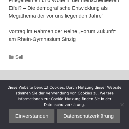
Pflegeheimen und Wölfe in der menschenleeren
Eifel? – Die demografische Entwicklung als
Megathema der vor uns liegenden Jahre“
Vortrag im Rahmen der Reihe „Forum Zukunft“
am Rhein-Gymnasium Sinzig
Kategorien
Sell
Diese Website benutzt Cookies. Durch Nutzung dieser Website
stimmen Sie der Verwendung von Cookies zu. Weitere
Informationen zur Cookie-Nutzung finden Sie in der
Datenschutzerklärung.
Einverstanden
Datenschutzerklärung