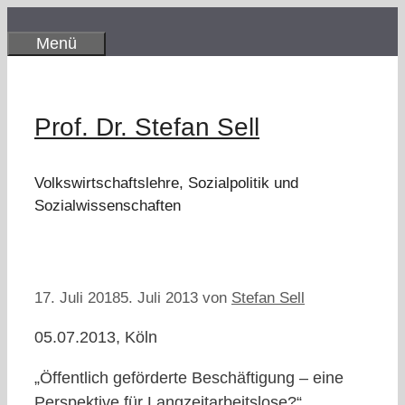
Zum
Inhalt
Menü
springen
Prof. Dr. Stefan Sell
Volkswirtschaftslehre, Sozialpolitik und
Sozialwissenschaften
17. Juli 2018
5. Juli 2013
von
Stefan Sell
05.07.2013, Köln
„Öffentlich geförderte Beschäftigung – eine
Perspektive für Langzeitarbeitslose?“