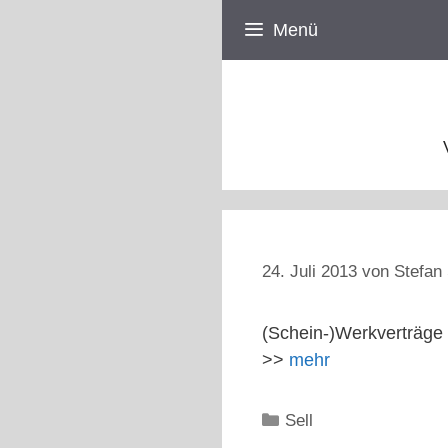
Zum
Menü
Inhalt
springen
24. Juli 2013
von
Stefan 
(Schein-)Werkverträge 
>>
mehr
Kategorien
Sell