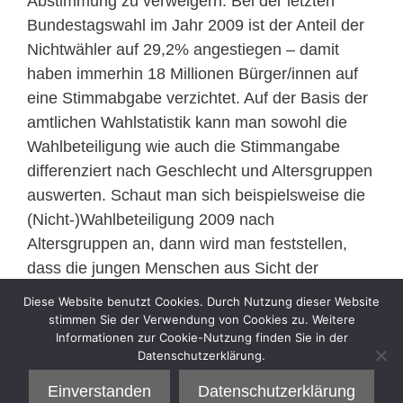
Abstimmung zu verweigern. Bei der letzten
Bundestagswahl im Jahr 2009 ist der Anteil der
Nichtwähler auf 29,2% angestiegen – damit
haben immerhin 18 Millionen Bürger/innen auf
eine Stimmabgabe verzichtet. Auf der Basis der
amtlichen Wahlstatistik kann man sowohl die
Wahlbeteiligung wie auch die Stimmangabe
differenziert nach Geschlecht und Altersgruppen
auswerten. Schaut man sich beispielsweise die
(Nicht-)Wahlbeteiligung 2009 nach
Altersgruppen an, dann wird man feststellen,
dass die jungen Menschen aus Sicht der
Parteien ein „schlechtes Geschäft“ darstellen
Diese Website benutzt Cookies. Durch Nutzung dieser Website
>>
mehr
stimmen Sie der Verwendung von Cookies zu. Weitere
Informationen zur Cookie-Nutzung finden Sie in der
Datenschutzerklärung.
Kategorien
Sell
Einverstanden
Datenschutzerklärung