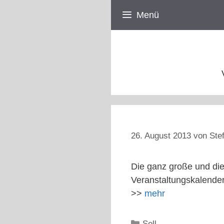
Zum
Menü
Inhalt
springen
26. August 2013
von
Ste
Die ganz große und die
Veranstaltungskalender
>>
mehr
Kategorien
Sell