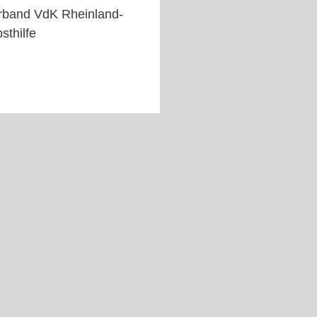
verband VdK Rheinland-
sthilfe