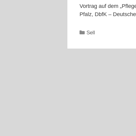
Vortrag auf dem „Pfleg
Pfalz, DbfK – Deutsche
Kategorien
Sell