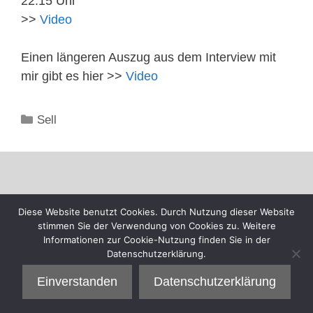
22:15 Uhr
>>
Video
Einen längeren Auszug aus dem Interview mit
mir gibt es hier >>
Video
Kategorien
Sell
Diese Website benutzt Cookies. Durch Nutzung dieser Website
stimmen Sie der Verwendung von Cookies zu. Weitere
Informationen zur Cookie-Nutzung finden Sie in der
Datenschutzerklärung.
Einverstanden
Datenschutzerklärung