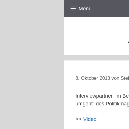
Zum
Menü
Inhalt
springen
8. Oktober 2013
von
Ste
Interviewpartner im Be
umgeht“ des Politikma
>>
Video