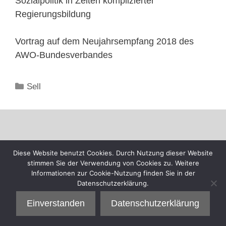
Sozialpolitik in Zeiten komplizierter
Regierungsbildung
Vortrag auf dem Neujahrsempfang 2018 des
AWO-Bundesverbandes
Kategorien
Sell
Diese Website benutzt Cookies. Durch Nutzung dieser Website
stimmen Sie der Verwendung von Cookies zu. Weitere
Informationen zur Cookie-Nutzung finden Sie in der
Datenschutzerklärung.
Einverstanden
Datenschutzerklärung