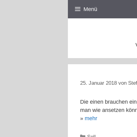
Zum
Menü
Inhalt
springen
25. Januar 2018
von
Ste
Die einen brauchen ei
man wie ansetzen könnt
»
mehr
Kategorien
Sell