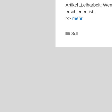
Artikel „Leiharbeit: W
erschienen ist.
>>
mehr
Kategorien
Sell