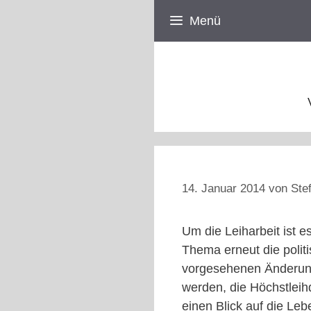
Zum
Menü
Inhalt
springen
14. Januar 2014
von
Ste
Um die Leiharbeit ist 
Thema erneut die polit
vorgesehenen Änderunge
werden, die Höchstleih
einen Blick auf die Leb