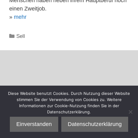
Menschen haben neben ihrem Hauptberuf noch
einen Zweitjob.
»
mehr
Kategorien
Sell
Diese Website benutzt Cookies. Durch Nutzung dieser Website
stimmen Sie der Verwendung von Cookies zu. Weitere
Informationen zur Cookie-Nutzung finden Sie in der
Datenschutzerklärung.
Einverstanden
Datenschutzerklärung