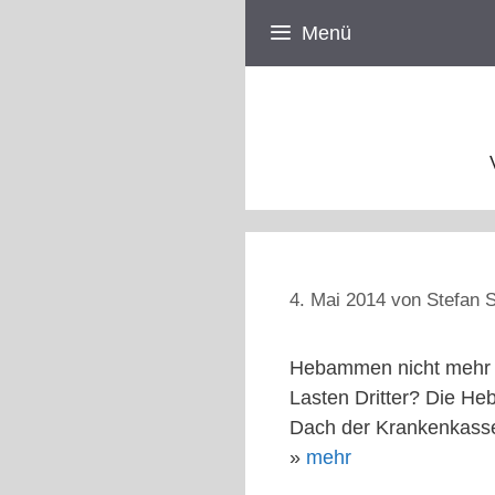
Zum
Menü
Inhalt
springen
4. Mai 2014
von
Stefan S
Hebammen nicht mehr a
Lasten Dritter? Die He
Dach der Krankenkasse
»
mehr