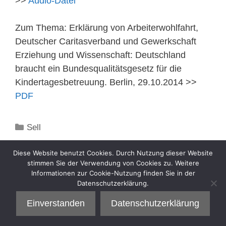
>>
Audio-Datei
Zum Thema: Erklärung von Arbeiterwohlfahrt,
Deutscher Caritasverband und Gewerkschaft
Erziehung und Wissenschaft: Deutschland
braucht ein Bundesqualitätsgesetz für die
Kindertagesbetreuung. Berlin, 29.10.2014 >>
PDF
Kategorien
Sell
Diese Website benutzt Cookies. Durch Nutzung dieser Website
stimmen Sie der Verwendung von Cookies zu. Weitere
Informationen zur Cookie-Nutzung finden Sie in der
Datenschutzerklärung.
Einverstanden
Datenschutzerklärung