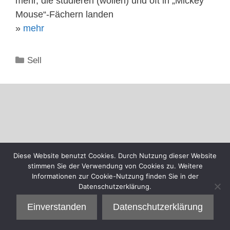
mehr, die studieren (wollen) und oft in „Mickey
Mouse“-Fächern landen
»
mehr
Kategorien
Sell
Diese Website benutzt Cookies. Durch Nutzung dieser Website
stimmen Sie der Verwendung von Cookies zu. Weitere
Informationen zur Cookie-Nutzung finden Sie in der
Datenschutzerklärung.
Einverstanden
Datenschutzerklärung