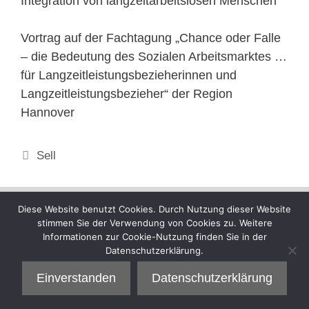
Integration von langzeitarbeitslosen Menschen“
Vortrag auf der Fachtagung „Chance oder Falle
– die Bedeutung des Sozialen Arbeitsmarktes …
für Langzeitleistungsbezieherinnen und
Langzeitleistungsbezieher“ der Region
Hannover
Kategorien
Sell
Diese Website benutzt Cookies. Durch Nutzung dieser Website
stimmen Sie der Verwendung von Cookies zu. Weitere
Informationen zur Cookie-Nutzung finden Sie in der
Datenschutzerklärung.
Einverstanden
Datenschutzerklärung