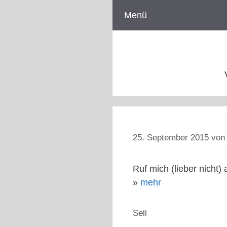
Zum
Menü
Inhalt
springen
25. September 2015
vo
Ruf mich (lieber nicht)
»
mehr
Kategorien
Sell