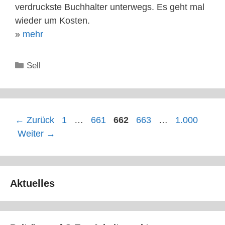
verdruckste Buchhalter unterwegs. Es geht mal
wieder um Kosten.
»
mehr
Kategorien
Sell
Seite
Seite
Seite
Seite
Seite
←
Zurück
1
…
661
662
663
…
1.000
Weiter
→
Aktuelles