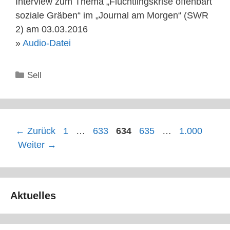
Interview zum Thema „Flüchtlingskrise offenbart
soziale Gräben“ im „Journal am Morgen“ (SWR
2) am 03.03.2016
»
Audio-Datei
Kategorien
Sell
Seite
Seite
Seite
Seite
Seite
←
Zurück
1
…
633
634
635
…
1.000
Weiter
→
Aktuelles